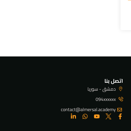
اتصل بنا
دمشق - سوريا
094xxxxxx
contact@almersal.academy