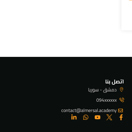
اتصل بنا
دمشق - سوريا
094xxxxxx
contact@almersal.academy