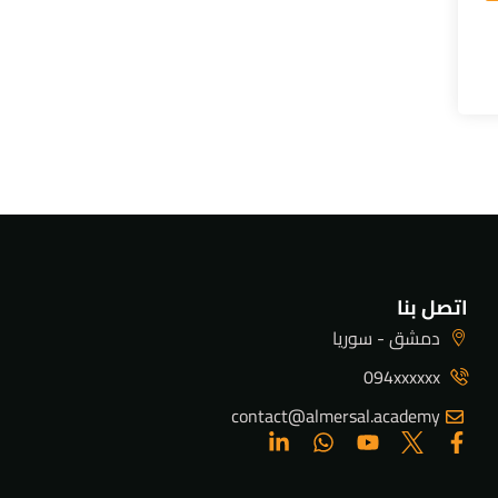
اتصل بنا
دمشق - سوريا
094xxxxxx
contact@almersal.academy