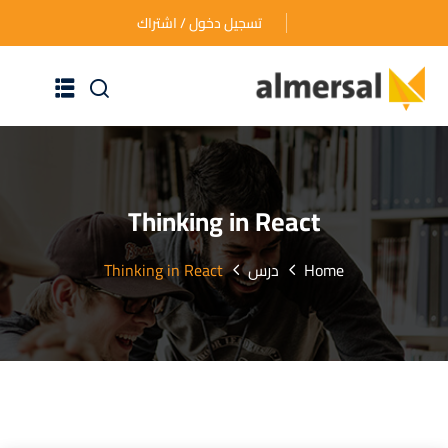
تسجيل دخول / اشتراك
الرئيسية
عن الأكاديمية
Thinking in React
دوراتنا التدريبية
Home
درس
Thinking in React
الأسئلة المتكررة
اتصل بنا