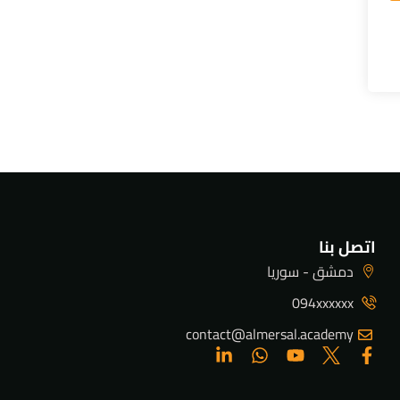
اتصل بنا
دمشق - سوريا
094xxxxxx
contact@almersal.academy