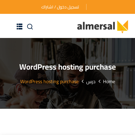
تسجيل دخول / اشتراك
الرئيسية
عن الأكاديمية
WordPress hosting purchase
دوراتنا التدريبية
Home
درس
WordPress hosting purchase
الأسئلة المتكررة
اتصل بنا