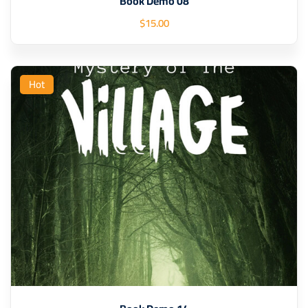
Book Demo 08
$
15
.00
Hot