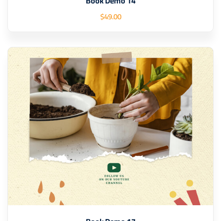
Book Demo 14
$
49
.00