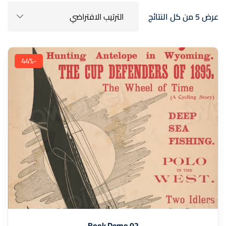
عرض ⁦5⁩ من كل النتائج
-44%
Book Demo 02