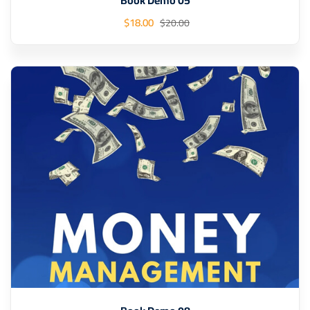
Book Demo 05
$
18
.00
$
20
.00