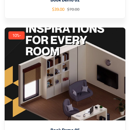
$
39
.00
$
70
.00
-10%