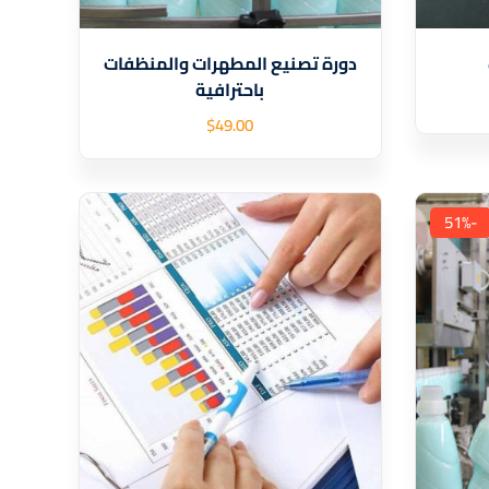
دورة تصنيع المطهرات والمنظفات
باحترافية
$
49
.00
-51%