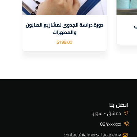
دورة دراسة الجدوى لمشاريع الصابون
ي
والمطهرات
$
199
.00
اتصل بنا
دمشق - سوريا
094xxxxxx
contact@almersal.academy