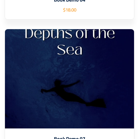
$
18
.00
Book Demo 07