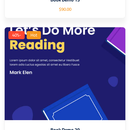
$
90
.00
-40%
Hot
Book Demo 20