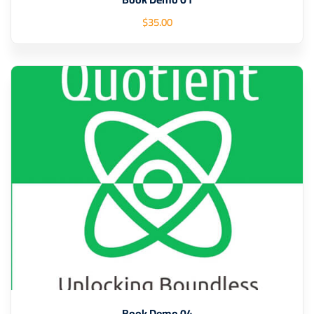
$
35
.00
Book Demo 04