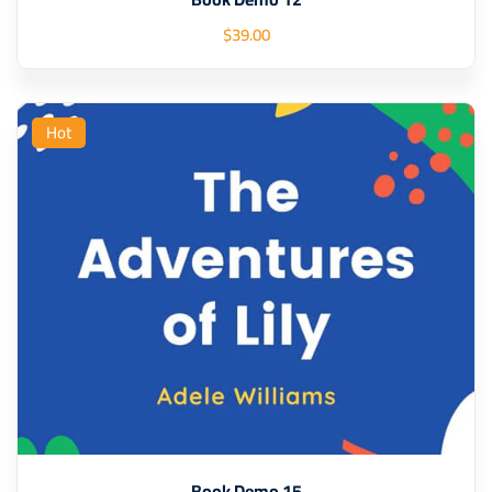
$
39
.00
Hot
Book Demo 15