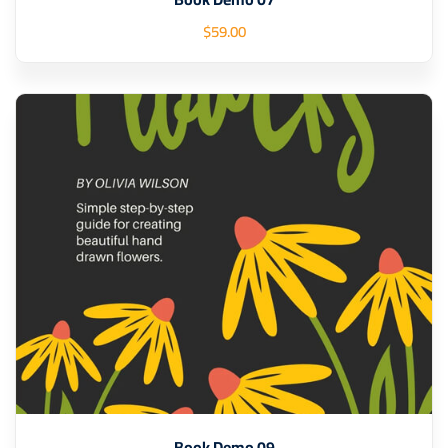
$
59
.00
Book Demo 09