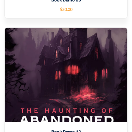
$
20
.00
Book Demo 12